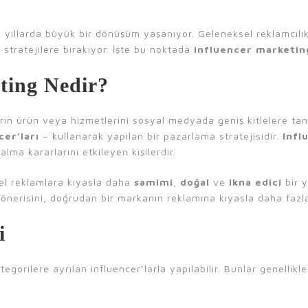
 yıllarda büyük bir dönüşüm yaşanıyor. Geleneksel reklamcılı
i
stratejilere bırakıyor. İşte bu noktada
influencer marketin
ting Nedir?
rın ürün veya hizmetlerini sosyal medyada geniş kitlelere tanıta
cer’ları
– kullanarak yapılan bir pazarlama stratejisidir.
Infl
lma kararlarını etkileyen kişilerdir.
el reklamlara kıyasla daha
samimi
,
doğal
ve
ikna edici
bir y
n önerisini, doğrudan bir markanın reklamına kıyasla daha fazl
i
ategorilere ayrılan influencer’larla yapılabilir. Bunlar genellikl