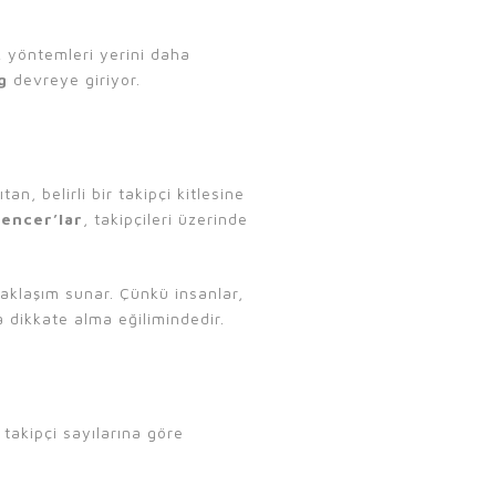
k yöntemleri yerini daha
g
devreye giriyor.
n, belirli bir takipçi kitlesine
uencer’lar
, takipçileri üzerinde
aklaşım sunar. Çünkü insanlar,
a dikkate alma eğilimindedir.
e takipçi sayılarına göre