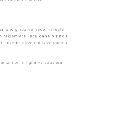
lanlandığında ve hedef kitleyle
ın reklamlara karşı
daha bilinçli
eri, tüketici güvenini kazanmanın
ızın bilinirliğini ve satışlarını