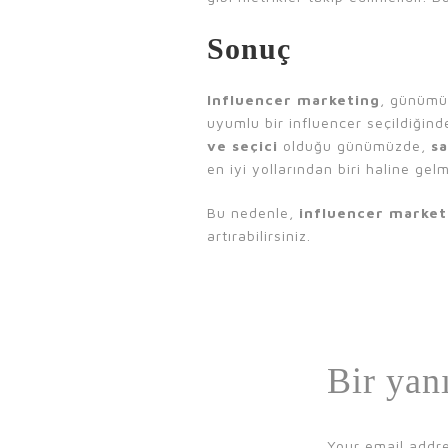
Sonuç
Influencer marketing
, günümüz
uyumlu bir influencer seçildiğinde
ve seçici
olduğu günümüzde,
sa
en iyi yollarından biri haline gelmi
Bu nedenle,
influencer market
artırabilirsiniz.
Bir yan
Your email addre