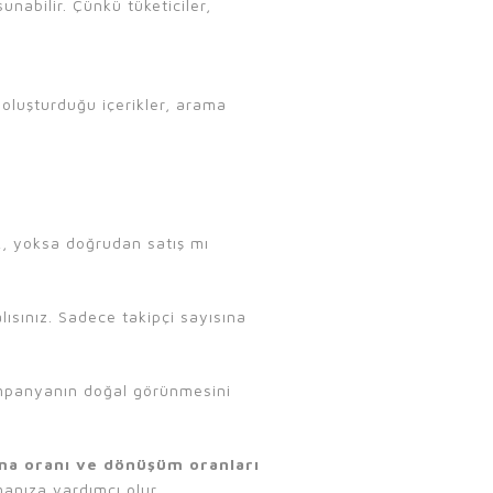
unabilir. Çünkü tüketiciler,
n oluşturduğu içerikler, arama
ak, yoksa doğrudan satış mı
lısınız. Sadece takipçi sayısına
mpanyanın doğal görünmesini
nma oranı ve dönüşüm oranları
manıza yardımcı olur.