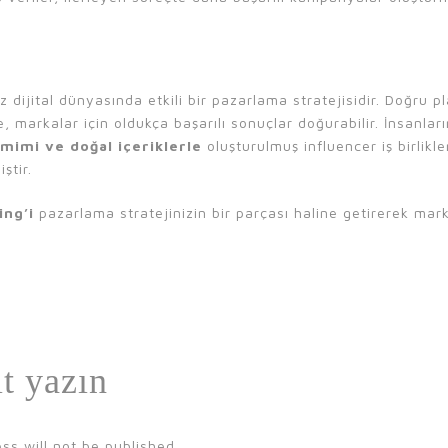
 dijital dünyasında etkili bir pazarlama stratejisidir. Doğru p
, markalar için oldukça başarılı sonuçlar doğurabilir. İnsanlar
mimi ve doğal içeriklerle
oluşturulmuş influencer iş birlikl
ştir.
ing’i
pazarlama stratejinizin bir parçası haline getirerek markan
ıt yazın
ss will not be published.