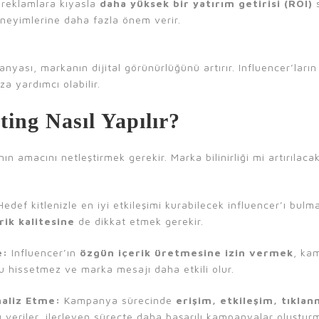
 reklamlara kıyasla
daha yüksek bir yatırım getirisi (ROI)
s
eneyimlerine daha fazla önem verir.
anyası, markanın dijital görünürlüğünü artırır. Influencer’ları
a yardımcı olabilir.
ing Nasıl Yapılır?
 amacını netleştirmek gerekir. Marka bilinirliği mi artırılac
edef kitlenizle en iyi etkileşimi kurabilecek influencer’ı bulma
rik kalitesine
de dikkat etmek gerekir.
e:
Influencer’ın
özgün içerik üretmesine izin vermek
, ka
nu hissetmez ve marka mesajı daha etkili olur.
aliz Etme:
Kampanya sürecinde
erişim, etkileşim, tıkla
Bu veriler, ilerleyen süreçte daha başarılı kampanyalar oluştur