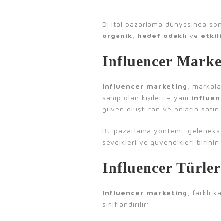
Dijital pazarlama dünyasında son
organik
,
hedef odaklı
ve
etkil
Influencer Marke
Influencer marketing
, markala
sahip olan kişileri – yani
influen
güven oluşturan ve onların satın a
Bu pazarlama yöntemi, geleneks
sevdikleri ve güvendikleri birini
Influencer Türler
Influencer marketing
, farklı k
sınıflandırılır: