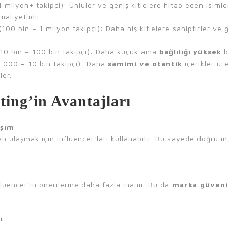
1 milyon+ takipçi): Ünlüler ve geniş kitlelere hitap eden isim
maliyetlidir.
100 bin – 1 milyon takipçi): Daha niş kitlelere sahiptirler ve g
10 bin – 100 bin takipçi): Daha küçük ama
bağlılığı yüksek
b
.000 – 10 bin takipçi): Daha
samimi ve otantik
içerikler üre
ler.
ting’in Avantajları
aşım
an ulaşmak için influencer’ları kullanabilir. Bu sayede doğru 
fluencer’ın önerilerine daha fazla inanır. Bu da
marka güvenili
ı