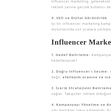
Influencer marketing, geleneksel
reklam yerine gerçek kullanıcı d
4. SEO ve Dijital Görünürlük
İyi bir influencer marketing kamp
motorlarında üst sıralara çıkmanız
Influencer Market
1. Hedef Belirleme:
Kampanyanın
hedeflenecek?
2. Doğru Influencer’ı Seçme:
H
değil,
etkileşim oranına ve içe
3. İçerik Stratejisini Belirlem
sağlar. Takipçiler reklam olduğu
4. Kampanyayı Yönetme ve An
gibi metrikler takip edilmelidir. 