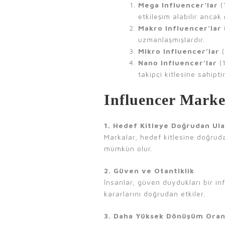
Mega Influencer’lar
(
etkileşim alabilir ancak 
Makro Influencer’lar
(
uzmanlaşmışlardır.
Mikro Influencer’lar
(
Nano Influencer’lar
(1
takipçi kitlesine sahiptir
Influencer Marke
1. Hedef Kitleye Doğrudan Ul
Markalar, hedef kitlesine doğrud
mümkün olur.
2. Güven ve Otantiklik
İnsanlar, güven duydukları bir in
kararlarını doğrudan etkiler.
3. Daha Yüksek Dönüşüm Oran